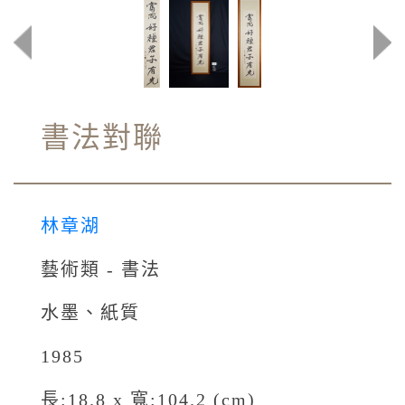
書法對聯
林章湖
藝術類 - 書法
水墨、紙質
1985
長:18.8 x 寬:104.2 (cm)