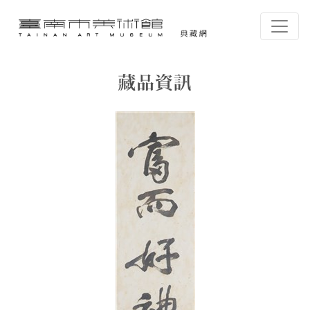
跳到主要內容
臺南市美術館-典藏網
網頁導覽
藏品資訊
:::