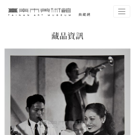
跳到主要內容
臺南市美術館-典藏網
網頁導覽
藏品資訊
:::