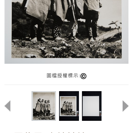
圖檔授權標示: