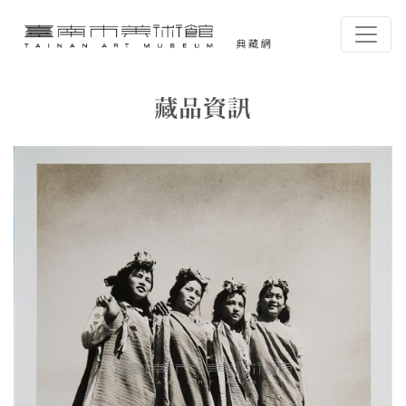
跳到主要內容
臺南市美術館-典藏網
網頁導覽
藏品資訊
:::