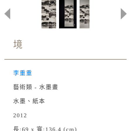
境
李重重
藝術類 - 水墨畫
水墨、紙本
2012
長:69 x 寬:136.4 (cm)