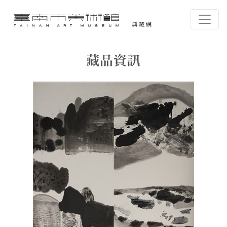
跳到主要內容
臺南市美術館-典藏網
網頁導覽
藏品資訊
:::