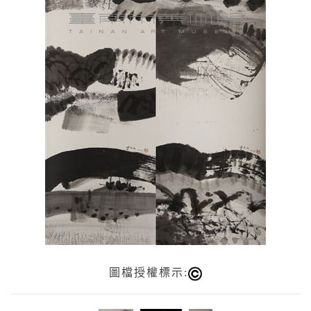
圖檔授權標示: