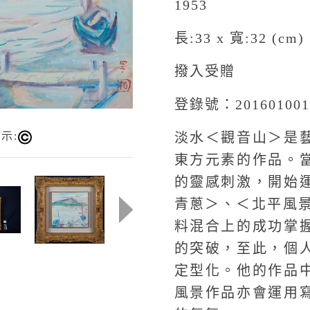
1953
長:33 x 寬:32 (cm)
撥入受贈
登錄號：201601001
示:
淡水＜觀音山＞是
東方元素的作品。
的靈感刺激，開始
青蔥＞、＜北平風景
料混合上的成功掌
的突破，至此，個
定型化。他的作品
風景作品亦會運用