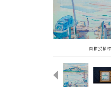
圖檔授權標