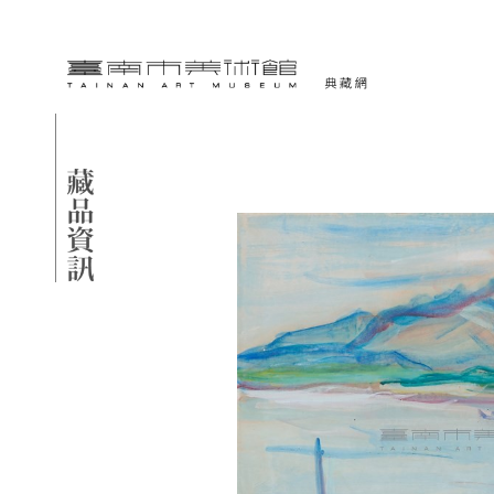
跳到主要內容
臺南市美術館-典藏網
網頁導覽
藏品資訊
:::