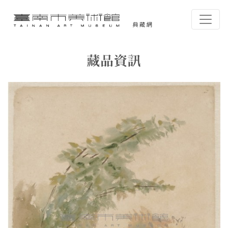
跳到主要內容
臺南市美術館-典藏網
網頁導覽
藏品資訊
:::