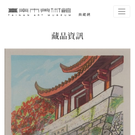
跳到主要內容
臺南市美術館-典藏網
網頁導覽
藏品資訊
:::