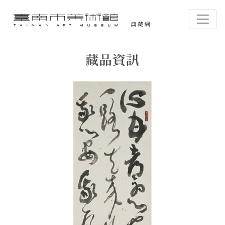
跳到主要內容
臺南市美術館-典藏網
網頁導覽
藏品資訊
:::