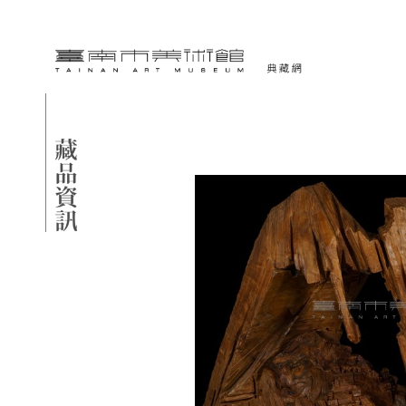
跳到主要內容
臺南市美術館-典藏網
網頁導覽
藏品資訊
:::