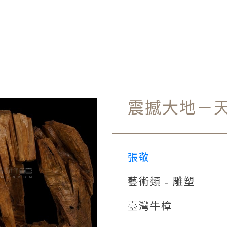
震撼大地－
張敬
藝術類 - 雕塑
臺灣牛樟