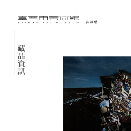
跳到主要內容
臺南市美術館-典藏網
網頁導覽
藏品資訊
:::