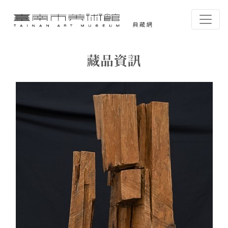
跳到主要內容
臺南市美術館-典藏網
網頁導覽
藏品資訊
:::