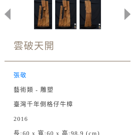
雲破天開
張敬
藝術類 - 雕塑
臺灣千年倒格仔牛樟
2016
長:60 x 寬:60 x 高:98.9 (cm)