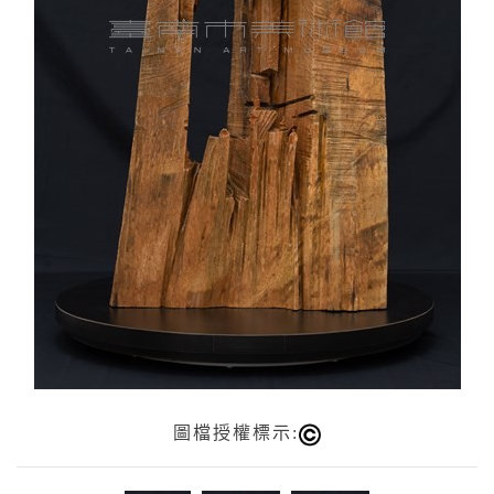
圖檔授權標示: