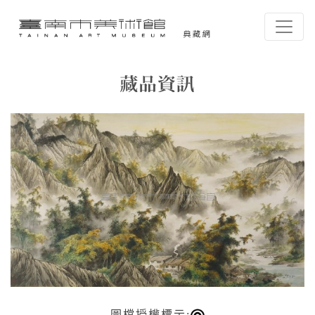
跳到主要內容
臺南市美術館-典藏網
網頁導覽
藏品資訊
:::
圖檔授權標示: