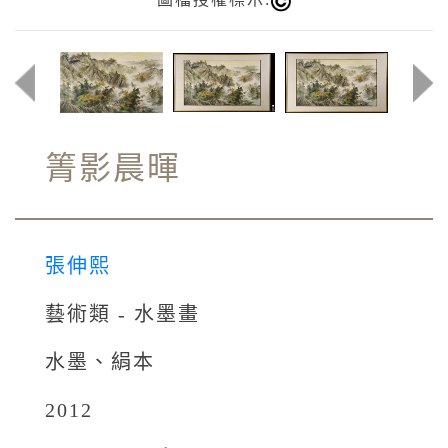
箐影晨暉
張伸熙
藝術類 - 水墨畫
水墨、絹本
2012