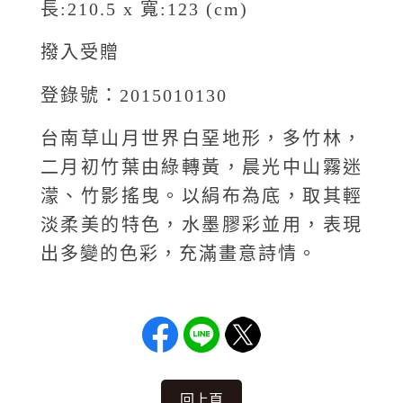
長:210.5 x 寬:123 (cm)
撥入受贈
登錄號：2015010130
台南草山月世界白堊地形，多竹林，
二月初竹葉由綠轉黃，晨光中山霧迷
濛、竹影搖曳。以絹布為底，取其輕
淡柔美的特色，水墨膠彩並用，表現
出多變的色彩，充滿畫意詩情。
回上頁