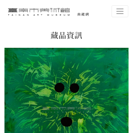
跳到主要內容
臺南市美術館-典藏網
網頁導覽
藏品資訊
:::