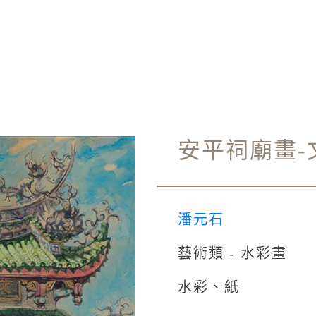
安平祠廟畫-
潘元石
藝術類 - 水彩畫
水彩、紙