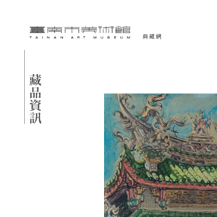
跳到主要內容
臺南市美術館-典藏網
網頁導覽
藏品資訊
:::