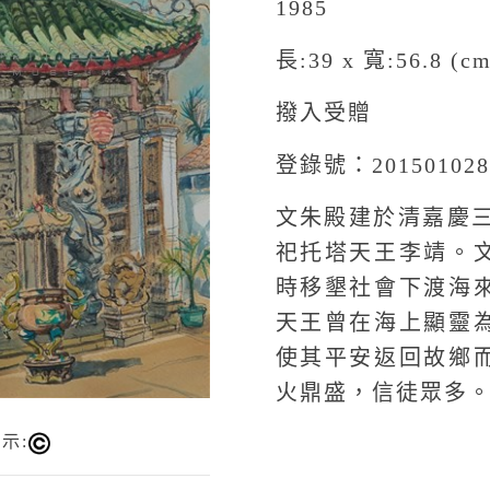
1985
長:39 x 寬:56.8 (cm
撥入受贈
登錄號：201501028
文朱殿建於清嘉慶三
祀托塔天王李靖。
時移墾社會下渡海
天王曾在海上顯靈
使其平安返回故鄉
火鼎盛，信徒眾多
示: