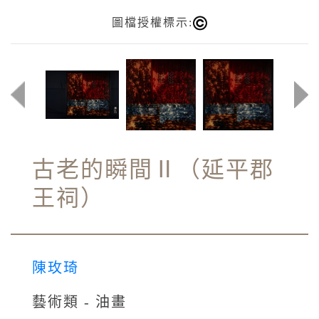
圖檔授權標示:
古老的瞬間Ⅱ（延平郡
王祠）
陳玫琦
藝術類 - 油畫