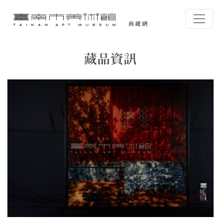
跳到主要內容
臺南市美術館-典藏網
網頁導覽
藏品資訊
:::