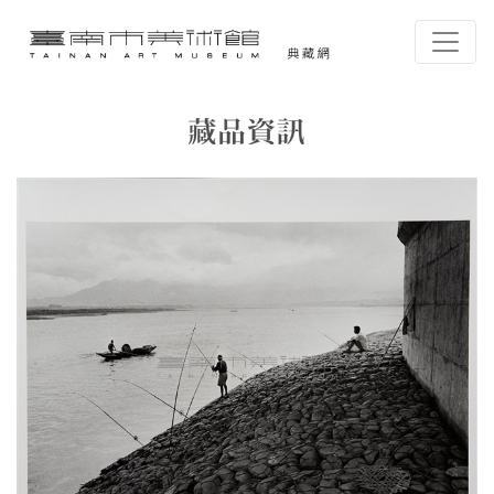
跳到主要內容
臺南市美術館-典藏網
網頁導覽
藏品資訊
:::