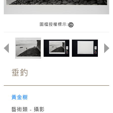
圖檔授權標示:
垂釣
黃金樹
藝術類 - 攝影