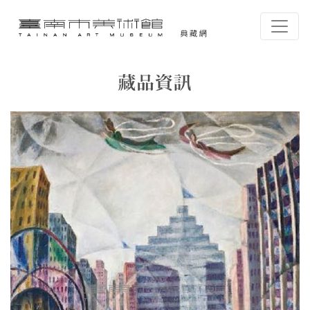
跳到主要內容
臺南市美術館-典藏網
網頁導覽
藏品資訊
:::