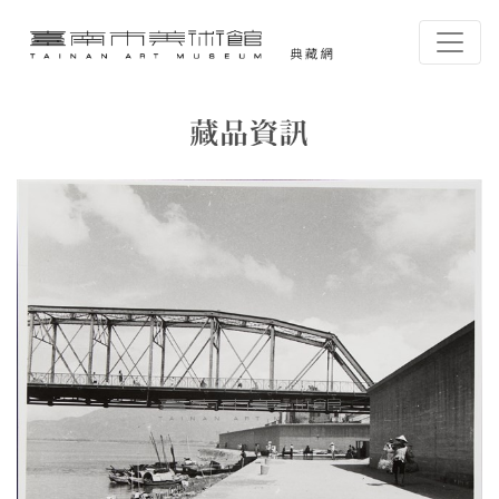
跳到主要內容
臺南市美術館-典藏網
網頁導覽
藏品資訊
:::