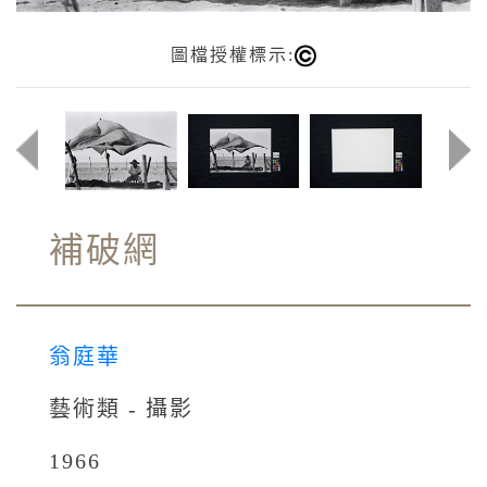
圖檔授權標示:
補破網
翁庭華
藝術類 - 攝影
1966