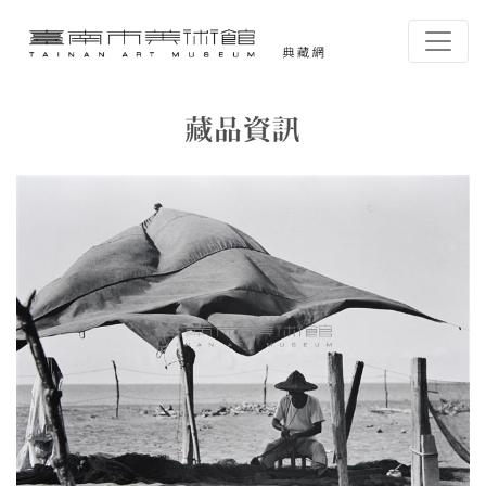
跳到主要內容
臺南市美術館-典藏網
網頁導覽
藏品資訊
:::