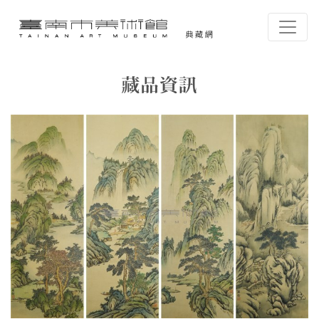
跳到主要內容
臺南市美術館-典藏網
網頁導覽
藏品資訊
:::