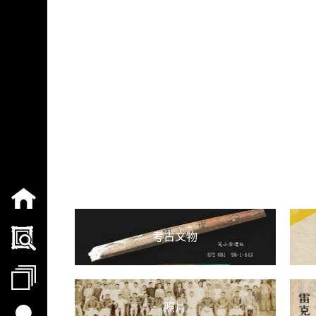
跳到主要內容
臺北市立文獻館
網頁導覽
:::
:::