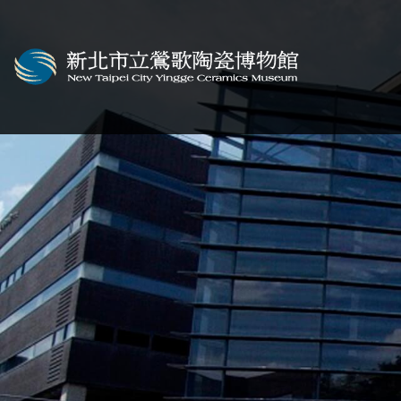
跳到主要內容
新北市立鶯歌陶瓷博物
網頁導覽