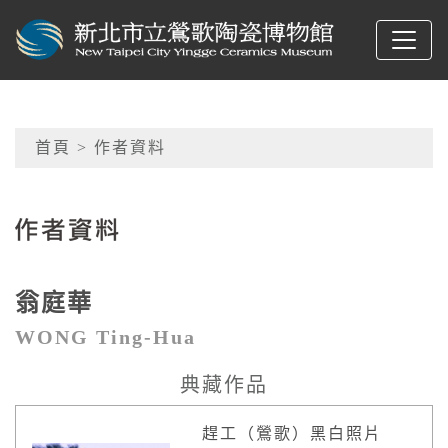
跳到主要內容
新北市立鶯歌陶瓷博物
網頁導覽
首頁
> 作者資料
:::
翁庭華
WONG Ting-Hua
典藏作品
趕工（鶯歌）黑白照片