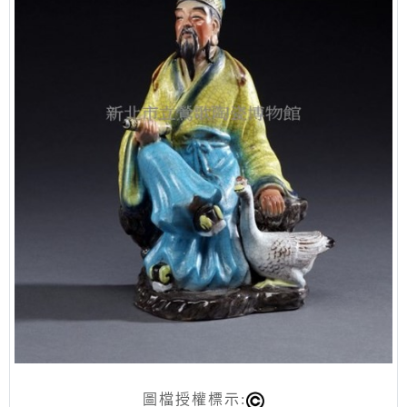
圖檔授權標示: