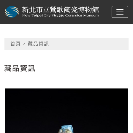
跳到主要內容
新北市立鶯歌陶瓷博物
網頁導覽
首頁
> 藏品資訊
:::