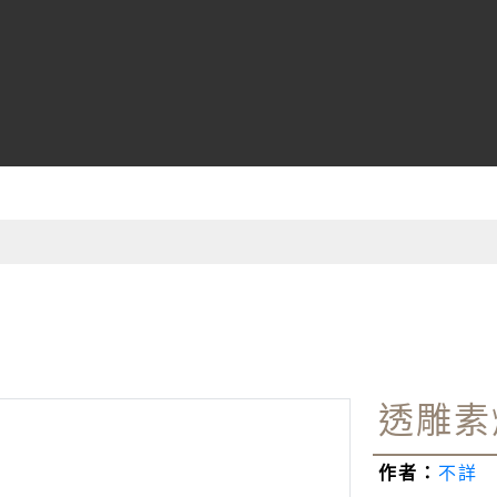
館
透雕素
作者：
不詳