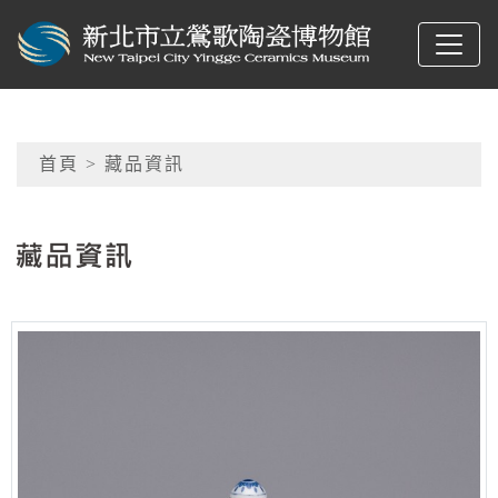
跳到主要內容
新北市立鶯歌陶瓷博物
網頁導覽
首頁
> 藏品資訊
:::