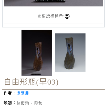
圖檔授權標示:
自由形瓶(早03)
作者：
吳讓農
類別：
藝術類 - 陶藝