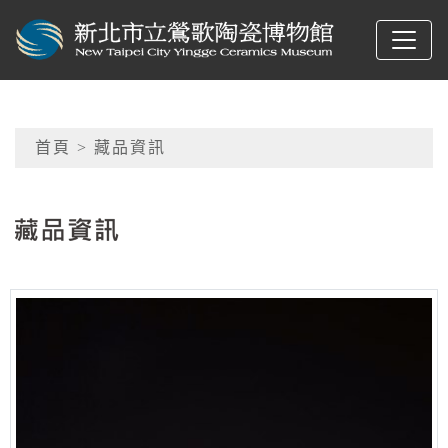
跳到主要內容
新北市立鶯歌陶瓷博物
網頁導覽
首頁
> 藏品資訊
:::