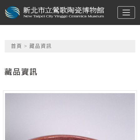
跳到主要內容
新北市立鶯歌陶瓷博物
網頁導覽
首頁
> 藏品資訊
:::