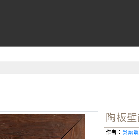
館
陶板壁飾
作者：
吳讓