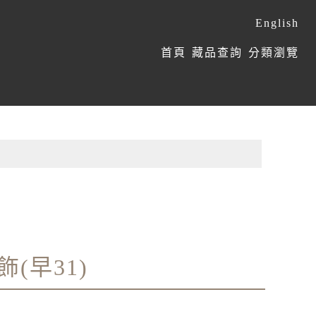
English
:::
首頁
藏品查詢
分類瀏覽
(早31)
農