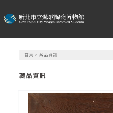
跳到主要內容
新北市立鶯歌陶瓷博物
網頁導覽
首頁
> 藏品資訊
:::