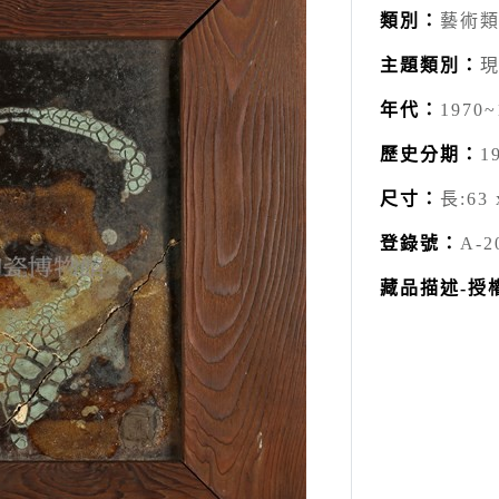
類別：
藝術類
主題類別：
年代：
1970~
歷史分期：
1
尺寸：
長:63 
登錄號：
A-2
藏品描述-授