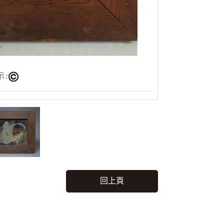
示:
回上頁