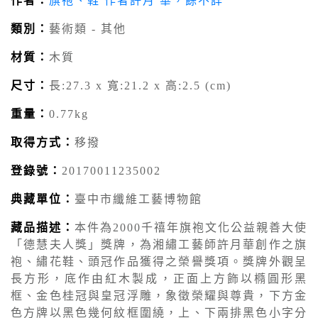
作者：
旗袍、鞋 作者許月 華，餘不詳
類別：
藝術類 - 其他
材質：
木質
尺寸：
長:27.3 x 寬:21.2 x 高:2.5 (cm)
重量：
0.77kg
取得方式：
移撥
登錄號：
20170011235002
典藏單位：
臺中市纖維工藝博物館
藏品描述：
本件為2000千禧年旗袍文化公益親善大使
「德慧夫人獎」獎牌，為湘繡工藝師許月華創作之旗
袍、繡花鞋、頭冠作品獲得之榮譽獎項。獎牌外觀呈
長方形，底作由紅木製成，正面上方飾以橢圓形黑
框、金色桂冠與皇冠浮雕，象徵榮耀與尊貴，下方金
色方牌以黑色幾何紋框圍繞，上、下兩排黑色小字分