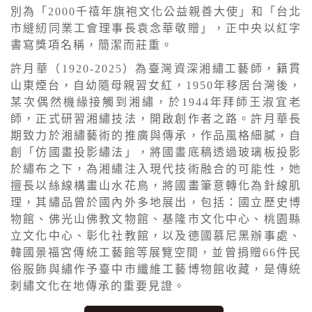
別為「2000千禧年旗袍文化公益親善大使」和「台北
市縫紉同業工會理事長袁念華敬贈」，正中央以紅字
書寫獎項名稱，簡潔而莊重。
許月華（1920-2025）為臺灣資深湘繡工藝師，籍貫
山東煙台，自幼隨母親習女紅，1950年移居台灣後，
某次偶然機緣接觸到湘繡，於1944年拜師王淑宜老
師，正式研習湘繡技法，開啟創作者之路。許月華長
期致力於湘繡藝術的推廣與傳承，作品風格細膩，自
創「仿國畫投影繡法」，將國畫底稿透過玻璃板投影
於繡布之下，為湘繡注入現代技術融合的可能性，她
擅長以絲線構畫山水花鳥，將國畫筆意轉化為針線肌
理，其繡品曾於國內外多地展出，包括：國立歷史博
物館、佛光山佛教文物館、基隆市文化中心、桃園縣
立文化中心、彰化社教館，以及德國慕尼黑辦事處、
韓國景福宮傳統工藝館等展覽空間，並曾捐贈66件民
俗服飾與繡作予臺中市纖維工藝博物館收藏，是傳統
刺繡文化在地傳承的重要見證。