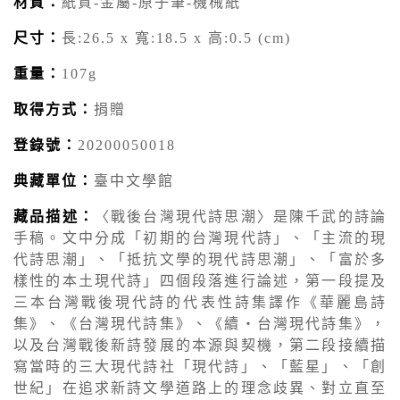
材質：
紙質-金屬-原子筆-機械紙
尺寸：
長:26.5 x 寬:18.5 x 高:0.5 (cm)
重量：
107g
取得方式：
捐贈
登錄號：
20200050018
典藏單位：
臺中文學館
藏品描述：
〈戰後台灣現代詩思潮〉是陳千武的詩論
手稿。文中分成「初期的台灣現代詩」、「主流的現
代詩思潮」、「抵抗文學的現代詩思潮」、「富於多
樣性的本土現代詩」四個段落進行論述，第一段提及
三本台灣戰後現代詩的代表性詩集譯作《華麗島詩
集》、《台灣現代詩集》、《續‧台灣現代詩集》，
以及台灣戰後新詩發展的本源與契機，第二段接續描
寫當時的三大現代詩社「現代詩」、「藍星」、「創
世紀」在追求新詩文學道路上的理念歧異、對立直至