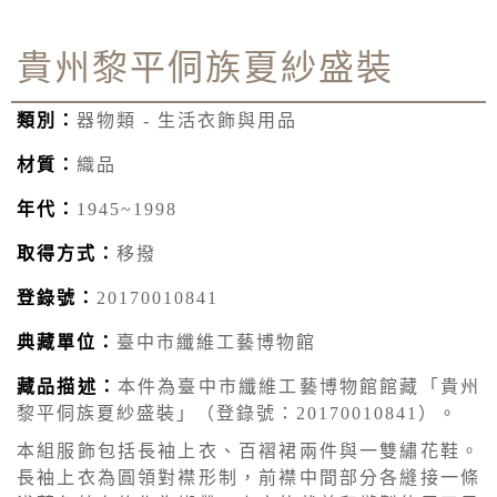
貴州黎平侗族夏紗盛裝
類別：
器物類 - 生活衣飾與用品
材質：
織品
年代：
1945~1998
取得方式：
移撥
登錄號：
20170010841
典藏單位：
臺中市纖維工藝博物館
藏品描述：
本件為臺中市纖維工藝博物館館藏「貴州
黎平侗族夏紗盛裝」（登錄號：20170010841）。
本組服飾包括長袖上衣、百褶裙兩件與一雙繡花鞋。
長袖上衣為圓領對襟形制，前襟中間部分各縫接一條