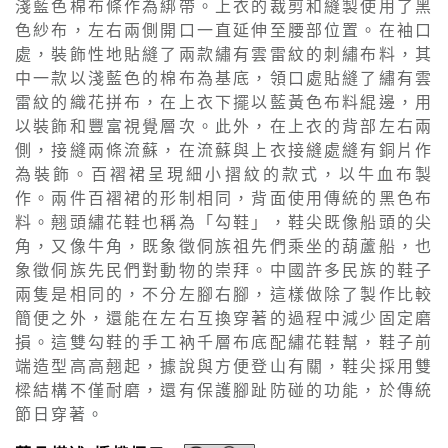
淺藍色棉布條作為綁帶。上衣的裁剪和縫製使用了黑
色紗布，左右兩側開口一直延伸至腰部位置。在袖口
處，裝飾性地貼縫了兩款繡有雲雷紋的刺繡布料，其
中一款以淺藍色的棉布為基底，領口處貼縫了繡有雲
雷紋的織花拼布，在上衣下擺以藍黃色布料緄邊，用
以裝飾和豐富視覺層次。此外，在上衣的背部左右兩
側，接縫兩條流蘇，在流蘇與上衣接縫處縫有銅片作
為裝飾。百褶裙呈現細小摺紋的款式，以牛血布製
作。兩件百褶裙的形制相同，背面使用傳統的黑色布
料。翹頭繡花鞋也稱為「勾鞋」，鞋尖既像船頭的尖
角，又像牛角，既象徵侗族祖先們乘坐的葫蘆船，也
象徵侗族先民們對動物的崇拜。中國許多民族的鞋子
兩隻是相同的，不分左腳右腳，這樣做除了製作比較
簡便之外，還能在左右互換穿著的過程中減少固定磨
損。這雙勾鞋的手工衲千層布底配繡花鞋幫，鞋子前
端造型高高翹起，據說與方便登山有關，鞋尖採用雙
樑結構不僅耐磨，還有保護腳趾防碰的功能，於傳統
節日穿著。