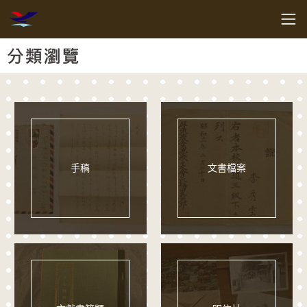
跳到主要內容
客家委員會客家文化發展中心
網頁導覽
:::
分類瀏覽
手稿
文書檔案