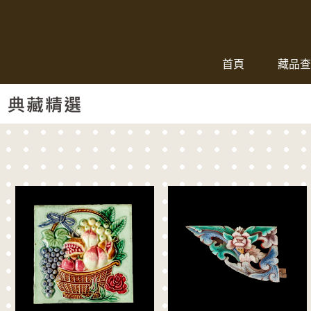
跳到主要內容
:::
首頁
藏品查
:::
典藏精選
:::