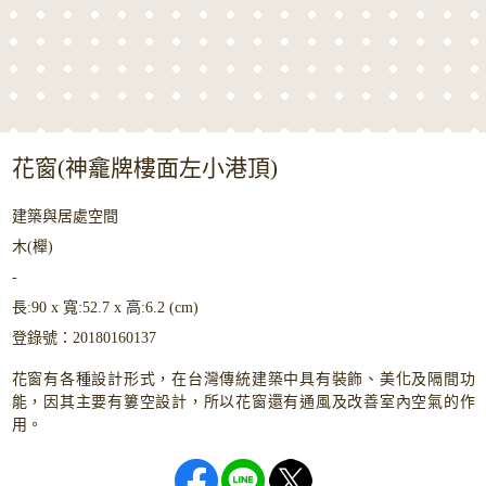
花窗(神龕牌樓面左小港頂)
建築與居處空間
木(櫸)
-
長:90 x 寬:52.7 x 高:6.2 (cm)
登錄號：20180160137
花窗有各種設計形式，在台灣傳統建築中具有裝飾、美化及隔間功
能，因其主要有簍空設計，所以花窗還有通風及改善室內空氣的作
用。