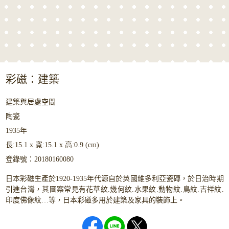
彩磁：建築
建築與居處空間
陶瓷
1935年
長:15.1 x 寬:15.1 x 高:0.9 (cm)
登錄號：20180160080
日本彩磁生產於1920-1935年代源自於英國維多利亞瓷磚，於日治時期
引進台灣，其圖案常見有花草紋.幾何紋.水果紋.動物紋.鳥紋.吉祥紋.
印度佛像紋…等，日本彩磁多用於建築及家具的裝飾上。