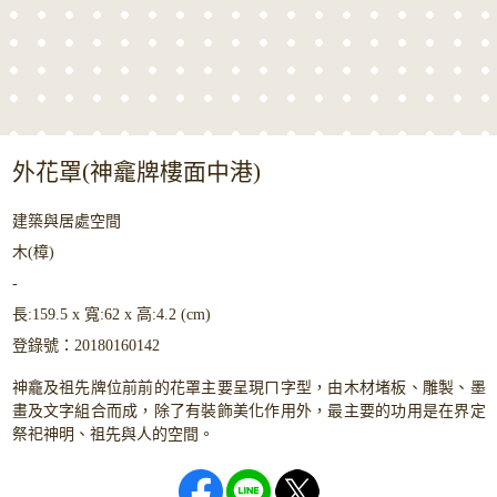
外花罩(神龕牌樓面中港)
建築與居處空間
木(樟)
-
長:159.5 x 寬:62 x 高:4.2 (cm)
登錄號：20180160142
神龕及祖先牌位前前的花罩主要呈現ㄇ字型，由木材堵板、雕製、墨
畫及文字組合而成，除了有裝飾美化作用外，最主要的功用是在界定
祭祀神明、祖先與人的空間。