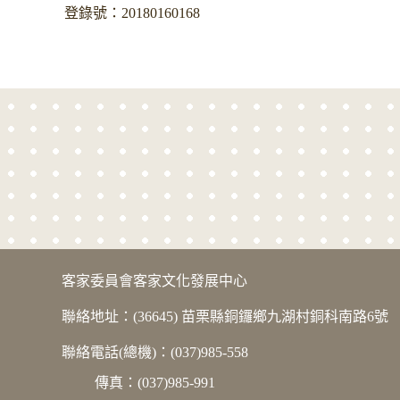
登錄號：20180160168
版權宣告
客家委員會客家文化發展中心
聯絡地址：(36645) 苗栗縣銅鑼鄉九湖村銅科南路6號
聯絡電話(總機)：(037)985-558
傳真：(037)985-991