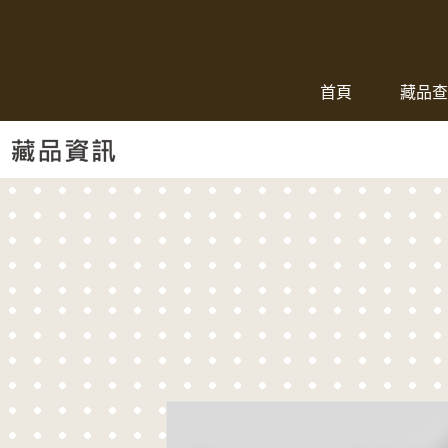
跳到主要內容
:::
首頁
藏品查
:::
藏品資訊