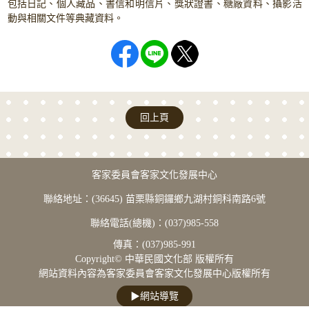
包括日記、個人藏品、書信和明信片、獎狀證書、糖廠資料、攝影活
動與相關文件等典藏資料。
回上頁
版權宣告
客家委員會客家文化發展中心
聯絡地址：(36645) 苗栗縣銅鑼鄉九湖村銅科南路6號
聯絡電話(總機)：(037)985-558
傳真：(037)985-991
Copyright© 中華民國文化部 版權所有
網站資料內容為客家委員會客家文化發展中心版權所有
▶
網站導覽