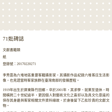
71妣碑誌
文獻書籍類
紙
登錄號：20170220271
李秀雲為六堆地區重要客籍攝影家，其攝影作品紀錄六堆客庄生活影
像，也見證當時客家族群在臺灣南部的發展歷程。
1919年出生於屏東縣竹田鄉，卒於2001年，其求學、就業至退休，時
間橫跨二十世紀逾半，更因個人對藝術文化之喜好以及具文化意識的
保存其身邊與客家相關文件資料緣故，於身後留下乙批珍貴的文獻文
物。