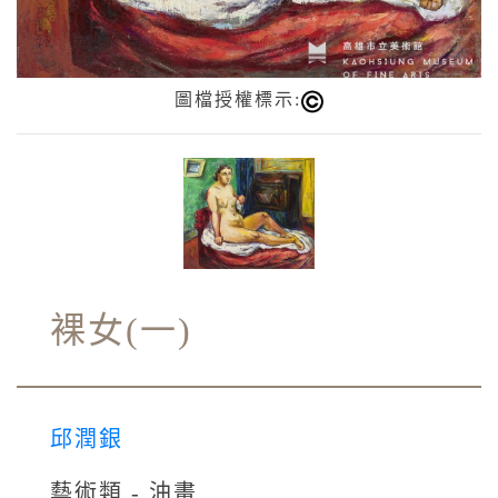
圖檔授權標示:
裸女(一)
邱潤銀
藝術類 - 油畫