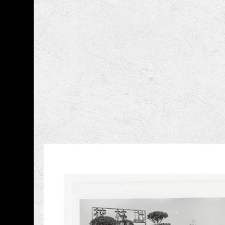
跳到主要內容
國家攝影文化中心
網頁導覽
藏品資訊
:::