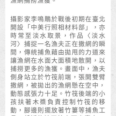
漁網捕撈漁獲。
攝影家李鳴鵰於戰後初期在臺北
開設「中美行照相材料部」，亦
時常至淡水取景，作品〈淡水
河〉捕捉一名漁夫正在撒網的瞬
間，傳統捕魚藉由拋甩的力道來
讓漁網在水面大面積地散開，以
捕撈更多的漁獲。畫面中，漁夫
側身站立於竹筏前端，張開雙臂
撒網，被拋出的漁網懸在空中，
動態感張力十足。竹筏後端的小
孩扶著木槳負責控制竹筏的移
動，腳邊則擺放著竹簍等捕魚工