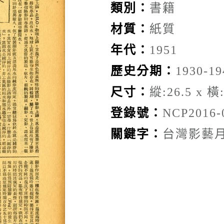
類別：
書籍
材質：
紙質
年代：
1951
歷史分期：
1930-19
尺寸：
縱:26.5 x 橫:
登錄號：
NCP2016-
關鍵字：
台灣影藝