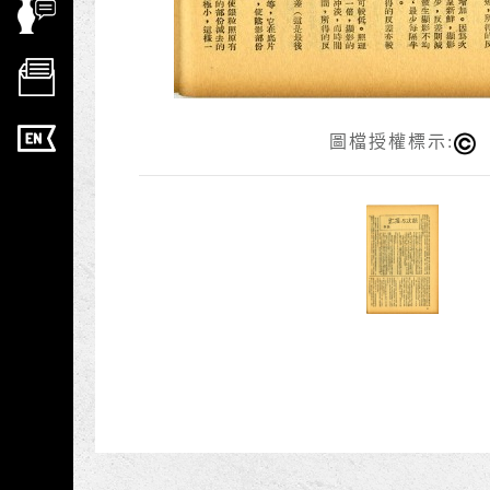
圖檔授權標示: