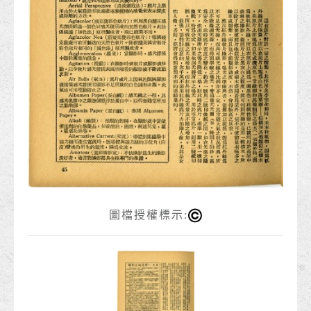
圖檔授權標示: