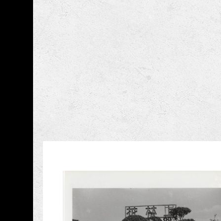
跳到主要內容
國家攝影文化中心
網頁導覽
藏品資訊
:::