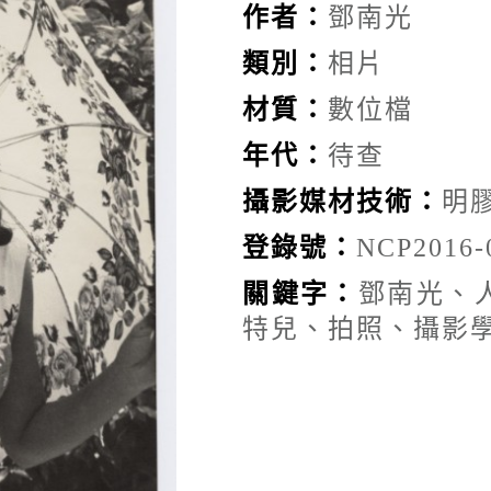
作者：
鄧南光
類別：
相片
材質：
數位檔
年代：
待查
攝影媒材技術：
明
登錄號：
NCP2016-
關鍵字：
鄧南光、
特兒、拍照、攝影