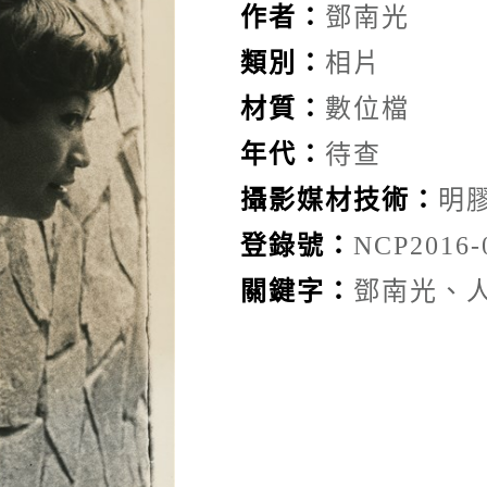
作者：
鄧南光
類別：
相片
材質：
數位檔
年代：
待查
攝影媒材技術：
明
登錄號：
NCP2016-
關鍵字：
鄧南光、