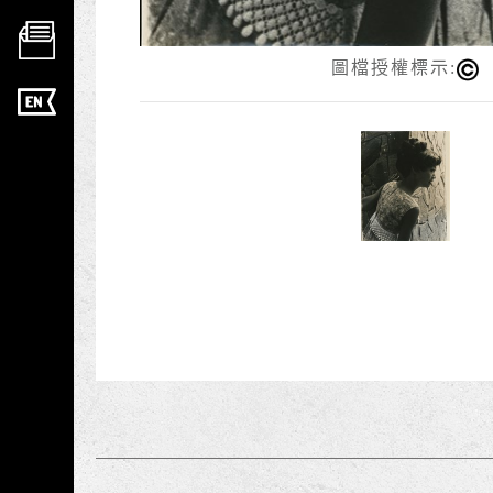
圖檔授權標示: