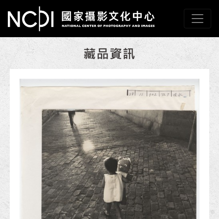
跳到主要內容
國家攝影文化中心
網頁導覽
:::