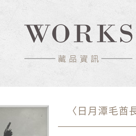
〈日月潭毛酋