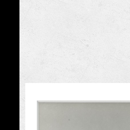
跳到主要內容
國家攝影文化中心
網頁導覽
藏品資訊
:::