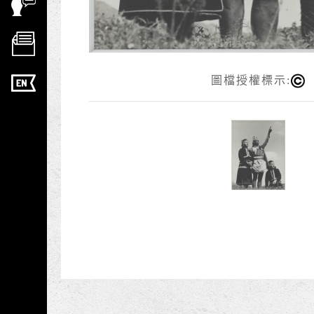
圖檔授權標示: