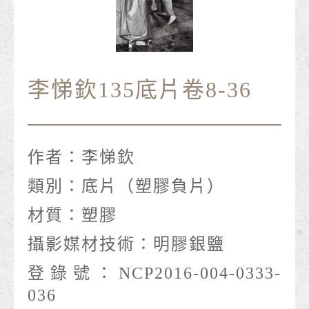
李悌欽135底片卷8-36
作者：
李悌欽
類別：
底片（塑膠負片）
材質：
塑膠
攝影媒材技術：
明膠銀鹽
登錄號：
NCP2016-004-0333-
036